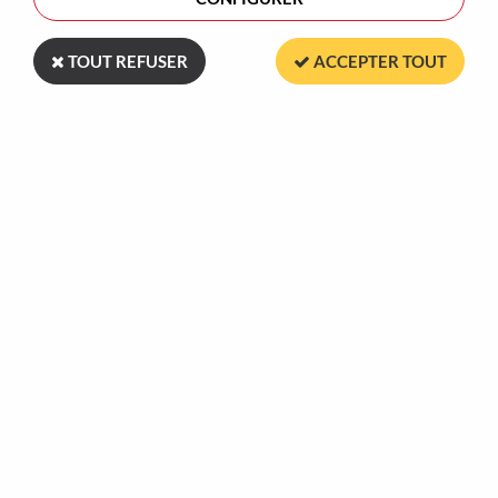
TOUT REFUSER
ACCEPTER TOUT
Plus de 30 ans
Marquage dans
à votre service
nos ateliers en France
Direct
Paiement sécurisé
atelier
Carte bancaire