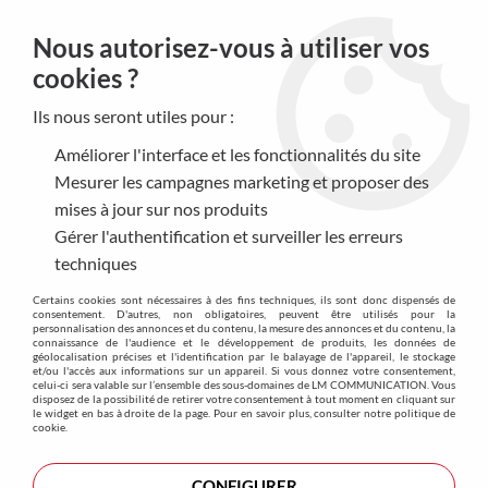
0
Nous autorisez-vous à utiliser vos
cookies ?
Ils nous seront utiles pour :
Accueil
>
Produits
>
Objets de communication
>
Les réutilisables
>
Thermos
Améliorer l'interface et les fonctionnalités du site
Thermos
Mesurer les campagnes marketing et proposer des
mises à jour sur nos produits
Gérer l'authentification et surveiller les erreurs
techniques
TRIER & FILTRER
Certains cookies sont nécessaires à des fins techniques, ils sont donc dispensés de
consentement. D'autres, non obligatoires, peuvent être utilisés pour la
personnalisation des annonces et du contenu, la mesure des annonces et du contenu, la
connaissance de l'audience et le développement de produits, les données de
Aucune correspondance trouvée
géolocalisation précises et l'identification par le balayage de l'appareil, le stockage
et/ou l'accès aux informations sur un appareil. Si vous donnez votre consentement,
celui-ci sera valable sur l’ensemble des sous-domaines de LM COMMUNICATION. Vous
disposez de la possibilité de retirer votre consentement à tout moment en cliquant sur
le widget en bas à droite de la page. Pour en savoir plus, consulter notre politique de
cookie.
CONFIGURER