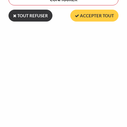
Aucune correspondance trouvée
TOUT REFUSER
ACCEPTER TOUT
Plus de 30 ans
Marquage dans
à votre service
nos ateliers en France