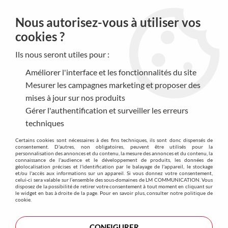
0
Nous autorisez-vous à utiliser vos
cookies ?
Ils nous seront utiles pour :
Accueil
>
Produits
>
Objets de communication
>
Ecriture
Améliorer l'interface et les fonctionnalités du site
Ecriture
Mesurer les campagnes marketing et proposer des
mises à jour sur nos produits
Le stylo publicitaire est l’objet promotionnel par excellence.
Gérer l'authentification et surveiller les erreurs
Formidable vecteur pour votre communication, c’est le
techniques
support de communication qui touche le plus large public à
Certains cookies sont nécessaires à des fins techniques, ils sont donc dispensés de
moindre coût.
consentement. D'autres, non obligatoires, peuvent être utilisés pour la
personnalisation des annonces et du contenu, la mesure des annonces et du contenu, la
Tout le monde a besoin d’un stylo ! Du stylo promotionnel
connaissance de l'audience et le développement de produits, les données de
géolocalisation précises et l'identification par le balayage de l'appareil, le stockage
pour vos événements, congrès, élections au parure et stylo
et/ou l'accès aux informations sur un appareil. Si vous donnez votre consentement,
haut de gamme à offrir, découvrez l’ensemble de notre
celui-ci sera valable sur l’ensemble des sous-domaines de LM COMMUNICATION. Vous
disposez de la possibilité de retirer votre consentement à tout moment en cliquant sur
collection écriture à personnaliser à votre image.
le widget en bas à droite de la page. Pour en savoir plus, consulter notre politique de
cookie.
TRIER & FILTRER
CONFIGURER