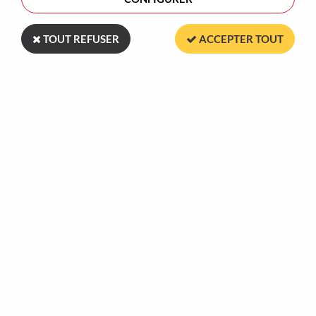
TRIER & FILTRER
TOUT REFUSER
ACCEPTER TOUT
Aucune correspondance trouvée
Plus de 30 ans
Marquage dans
à votre service
nos ateliers en France