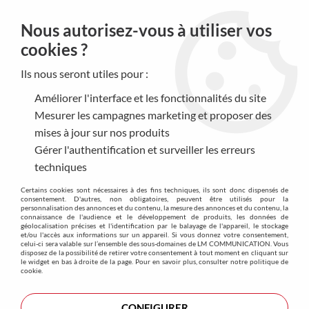
0
Nous autorisez-vous à utiliser vos
cookies ?
Ils nous seront utiles pour :
Accueil
>
Produits
>
Textile
>
Doudoune
Améliorer l'interface et les fonctionnalités du site
Doudoune
Mesurer les campagnes marketing et proposer des
mises à jour sur nos produits
Avec ou sans manches, la doudoune est une
pièce
Gérer l'authentification et surveiller les erreurs
incontournable
qui allie chaleur, confort et style tout en
techniques
offrant une grande liberté de mouvement.
Intemporelle et
Certains cookies sont nécessaires à des fins techniques, ils sont donc dispensés de
indémodable
, la doudoune est la pièce du vestiaire qui sait
consentement. D'autres, non obligatoires, peuvent être utilisés pour la
personnalisation des annonces et du contenu, la mesure des annonces et du contenu, la
satisfaire tout le monde ! Vous pouvez dès à présent
connaissance de l'audience et le développement de produits, les données de
géolocalisation précises et l'identification par le balayage de l'appareil, le stockage
personnaliser vos doudounes avec votre logo ou slogan
et/ou l'accès aux informations sur un appareil. Si vous donnez votre consentement,
brodé
. Avec cette technique, nous vous assurerons
celui-ci sera valable sur l’ensemble des sous-domaines de LM COMMUNICATION. Vous
disposez de la possibilité de retirer votre consentement à tout moment en cliquant sur
esthétisme et durabilité
.
le widget en bas à droite de la page. Pour en savoir plus, consulter notre politique de
cookie.
CONFIGURER