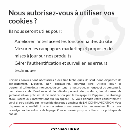
0
Nous autorisez-vous à utiliser vos
cookies ?
Ils nous seront utiles pour :
Accueil
>
Produits
>
Manifestation|Evénementiel
>
Préservatif
Améliorer l'interface et les fonctionnalités du site
Préservatif
Mesurer les campagnes marketing et proposer des
mises à jour sur nos produits
Sortez toujours couvert ! Lier
intimité
et
responsabilité
c’est
Gérer l'authentification et surveiller les erreurs
possible en
personnalisant vos préservatifs
. En effet, les
techniques
préservatifs peuvent être utilisés comme supports de
Certains cookies sont nécessaires à des fins techniques, ils sont donc dispensés de
communication et
accroître la visibilité de votre entreprise
consentement. D'autres, non obligatoires, peuvent être utilisés pour la
personnalisation des annonces et du contenu, la mesure des annonces et du contenu, la
tout en soulignant l’
importance de la santé sexuelle
. Avec vos
connaissance de l'audience et le développement de produits, les données de
géolocalisation précises et l'identification par le balayage de l'appareil, le stockage
préservatifs, soyez prêt à
marquer les esprits
et à faire de la
et/ou l'accès aux informations sur un appareil. Si vous donnez votre consentement,
protection un sujet amusant à chaque utilisation.
celui-ci sera valable sur l’ensemble des sous-domaines de LM COMMUNICATION. Vous
disposez de la possibilité de retirer votre consentement à tout moment en cliquant sur
le widget en bas à droite de la page. Pour en savoir plus, consulter notre politique de
cookie.
TRIER & FILTRER
CONFIGURER