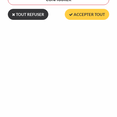
Aucune correspondance trouvée
TOUT REFUSER
ACCEPTER TOUT
Plus de 30 ans
Marquage dans
à votre service
nos ateliers en France